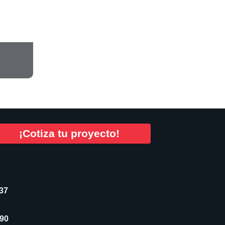
s
¡Cotiza tu proyecto!
637
190